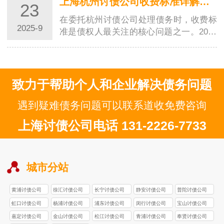
上海杭州讨债公司收费标准详解：2025 新规下的费用体系与合规指南
23
在委托杭州讨债公司处理债务时，收费标
2025-9
准是债权人最关注的核心问题之一。2025
年杭州市发布《商账追收服务收费指导规
范》后…
致力于帮助个人和企业解决债务问题
遇到疑难债务问题可以联系道收免费咨询
上海讨债公司电话 131-2226-7733
城市分站
黄浦讨债公司
徐汇讨债公司
长宁讨债公司
静安讨债公司
普陀讨债公司
虹口讨债公司
杨浦讨债公司
浦东讨债公司
闵行讨债公司
宝山讨债公司
嘉定讨债公司
金山讨债公司
松江讨债公司
青浦讨债公司
奉贤讨债公司