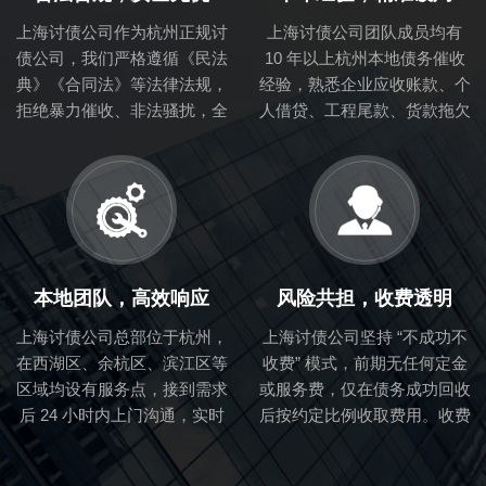
上海讨债公司作为杭州正规讨
上海讨债公司团队成员均有
债公司，我们严格遵循《民法
10 年以上杭州本地债务催收
典》《合同法》等法律法规，
经验，熟悉企业应收账款、个
拒绝暴力催收、非法骚扰，全
人借贷、工程尾款、货款拖欠
程留存催收证据，确保您的权
等各类债务场景，能快速分析
益不受任何法律风险影响，让
债务方心理、资产状况，制定
要账过程 “阳光化、合法化”。
针对性催收方案，避免 “盲目
要账” 浪费时间。
本地团队，高效响应
风险共担，收费透明
上海讨债公司总部位于杭州，
上海讨债公司坚持 “不成功不
在西湖区、余杭区、滨江区等
收费” 模式，前期无任何定金
区域均设有服务点，接到需求
或服务费，仅在债务成功回收
后 24 小时内上门沟通，实时
后按约定比例收取费用。收费
跟进催收进度。相比外地讨债
标准提前书面告知，无隐藏消
公司，我们更了解杭州企业经
费，让您放心委托，降低要账