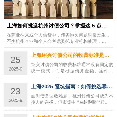
上海如何挑选杭州讨债公司？掌握这 5 点，合法高效解决债务问题
在商业往来或个人借贷中，债务拖欠问题时常发生，
不少杭州企业和个人会考虑委托专业机构处理，杭州
讨债公司因此成为许多人的…
上海绍兴讨债公司的收费标准是怎样的？
25
绍兴讨债公司的收费标准通常没有固定的
2025-9
统一模式，而是根据债务金额、案件难
度、地域因素等多种情况综合确定，以下
是具体介绍…
上海2025 避坑指南：如何挑选靠谱的杭州讨债公司？6 步甄别合规机构
23
面对债务回收难题，杭州讨债公司成为不
2025-9
少人的选择，但市场中 “卷款跑路”“暴力催
收” 等乱象频发 —— 有债权人付了
2200…