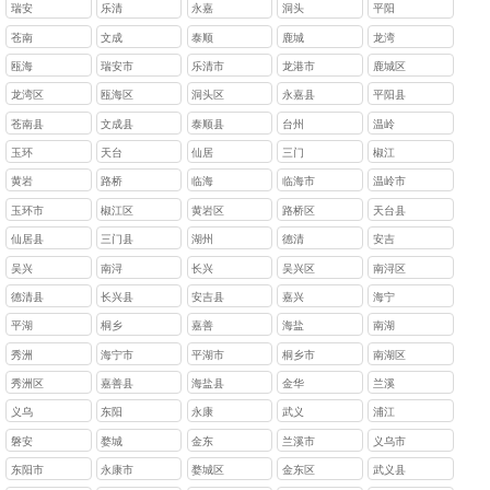
瑞安
乐清
永嘉
洞头
平阳
苍南
文成
泰顺
鹿城
龙湾
瓯海
瑞安市
乐清市
龙港市
鹿城区
龙湾区
瓯海区
洞头区
永嘉县
平阳县
苍南县
文成县
泰顺县
台州
温岭
玉环
天台
仙居
三门
椒江
黄岩
路桥
临海
‌临海市
‌温岭市
玉环市
椒江区
‌黄岩区
路桥区
天台县
仙居县
三门县
湖州
德清
安吉
吴兴
南浔
长兴
吴兴区
南浔区
德清县
长兴县
安吉县
嘉兴
海宁
平湖
桐乡
嘉善
海盐
南湖
秀洲
海宁市
平湖市
桐乡市
南湖区
秀洲区
嘉善县
海盐县
金华
兰溪
义乌
东阳
永康
武义
浦江
磐安
婺城
金东
兰溪市
义乌市
东阳市
永康市
婺城区
金东区
武义县