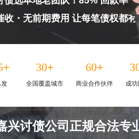
讨债选本地老团队！85% 回款率
催收・无前期费用 让每笔债权都有
+
+
+
5
30
60
3
出发
全国覆盖城市
商业合作伙伴
成功
嘉兴讨债公司正规合法专