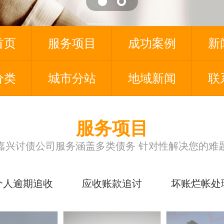
首页
服务项目
成功案例
新
分类
城市分站
地域新闻
联
服务项目
嘉兴讨债公司服务涵盖多类债务 针对性解决您的难
个人逾期追收
应收账款追讨
坏账烂帐处