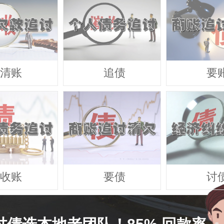
清账
追债
要
收账
要债
讨