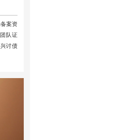
局备案资
师团队证
嘉兴讨债