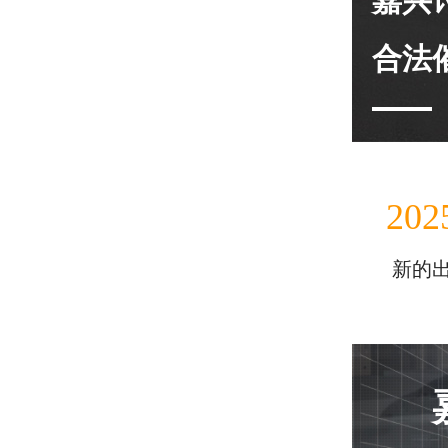
嘉兴
合法
202
新的