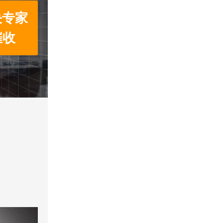
决专家
催收