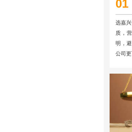
01
选嘉兴
质，营
明，避
公司更