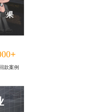
结果
+
000
回款案例
业