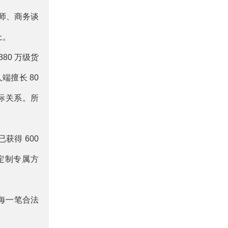
律师、商务谈
上。
80 万级货
端擅长 80
人际关系。所
获得 600
定制专属方
每一笔合法