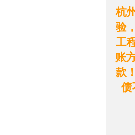
杭
验
工
账方
款
债