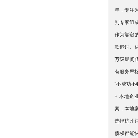
年，专注为
判专家组成
作为靠谱的
款追讨、供
万级民间借
有服务严
“不成功不
+ 本地
案，本地案
选择杭州
债权都能