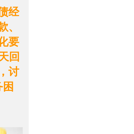
债经
款、
化要
 天回
，讨
务困