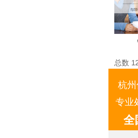
总数 1
杭州
专业
全