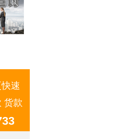
司
更快速
 货款
33