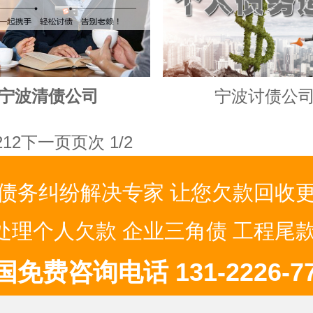
宁波清债公司
宁波讨债公
2
1
2
下一页
页次 1/2
债务纠纷解决专家 让您欠款回收
处理个人欠款 企业三角债 工程尾款
国免费咨询电话 131-2226-77