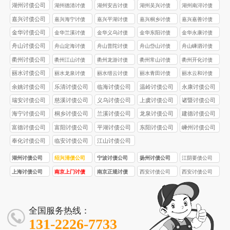
公司
公司
公司
公司
湖州讨债公司
湖州德清讨债
湖州安吉讨债
湖州吴兴讨债
湖州南浔讨债
公司
公司
公司
公司
嘉兴讨债公司
嘉兴海宁讨债
嘉兴平湖讨债
嘉兴桐乡讨债
嘉兴嘉善讨债
公司
公司
公司
公司
金华讨债公司
金华兰溪讨债
金华义乌讨债
金华东阳讨债
金华永康讨债
公司
公司
公司
公司
舟山讨债公司
舟山定海讨债
舟山普陀讨债
舟山岱山讨债
舟山嵊泗讨债
公司
公司
公司
公司
衢州讨债公司
衢州江山讨债
衢州龙游讨债
衢州常山讨债
衢州开化讨债
公司
公司
公司
公司
丽水讨债公司
丽水龙泉讨债
丽水缙云讨债
丽水青田讨债
丽水云和讨债
公司
公司
公司
公司
余姚讨债公司
乐清讨债公司
临海讨债公司
温岭讨债公司
永康讨债公司
瑞安讨债公司
慈溪讨债公司
义乌讨债公司
上虞讨债公司
诸暨讨债公司
海宁讨债公司
桐乡讨债公司
兰溪讨债公司
龙泉讨债公司
建德讨债公司
富德讨债公司
富阳讨债公司
平湖讨债公司
东阳讨债公司
嵊州讨债公司
奉化讨债公司
临安讨债公司
江山讨债公司
湖州讨债公司
绍兴清债公司
宁波讨债公司
扬州讨债公司
江阴要债公司
上海讨债公司
南京上门讨债
南京正规讨债
西安讨债公司
西安讨债公司
服务
公司
首选品牌！西
合法合规！西
安要债 / 收债公
安要债 / 收债公
司，10 年经
司，5 名持证法
全国服务热线：
验，5 亿 + 追
务，3000 + 案
131-2226-7733
回欠款
例零投诉