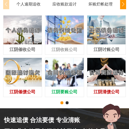
个人逾期追收
应收账款追讨
坏账烂帐处理
公
江阴催收公司
江阴收账公司
江阴讨账公司
江阴催债公司
江阴要账公司
江阴清债公司
快速追债 合法要债 专业清账