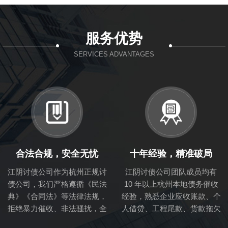
服务优势
SERVICES ADVANTAGES
合法合规，安全无忧
十年经验，精准破局
江阴讨债公司作为杭州正规讨
江阴讨债公司团队成员均有
债公司，我们严格遵循《民法
10 年以上杭州本地债务催收
典》《合同法》等法律法规，
经验，熟悉企业应收账款、个
拒绝暴力催收、非法骚扰，全
人借贷、工程尾款、货款拖欠
程留存催收证据，确保您的权
等各类债务场景，能快速分析