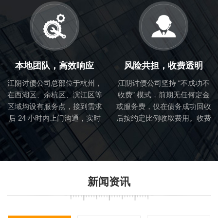
益不受任何法律风险影响，让
债务方心理、资产状况，制定
要账过程 “阳光化、合法化”。
针对性催收方案，避免 “盲目
要账” 浪费时间。
本地团队，高效响应
风险共担，收费透明
江阴讨债公司总部位于杭州，
江阴讨债公司坚持 “不成功不
在西湖区、余杭区、滨江区等
收费” 模式，前期无任何定金
区域均设有服务点，接到需求
或服务费，仅在债务成功回收
后 24 小时内上门沟通，实时
后按约定比例收取费用。收费
跟进催收进度。相比外地讨债
标准提前书面告知，无隐藏消
公司，我们更了解杭州企业经
费，让您放心委托，降低要账
营模式、个人信用环境，回款
成本风险。
效率提升 30% 以上。
新闻资讯