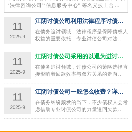
“法律咨询公司”“信息服务中心” 等名义披上合法外
衣，其隐蔽性极强的 …
江阴讨债公司利用法律程序讨债的技巧与要点
11
在债务追讨领域，法律程序是保障债权人
2025-9
权益的重要依托，专业讨债公司对法律工
具的熟练运用，直接决定了回款效率与合
规性。温…
江阴讨债公司采用的以退为进讨债方法分析
11
在债务追讨领域，讨债公司的策略选择直
2025-9
接影响着回款效率与双方关系的走向。其
中，“以退为进” 作为一种兼具灵活性与策
略性…
江阴讨债公司一般怎么收费？详细解读收费标准
11
在债务纠纷频发的当下，不少债权人会考
2025-9
虑借助专业讨债公司的力量追回欠款，而
收费标准往往是大家关注的核心问题。不
同地区、…