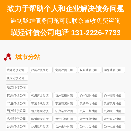
致力于帮助个人和企业解决债务问题
遇到疑难债务问题可以联系道收免费咨询
璜泾讨债公司电话 131-2226-7733
城市分站
城厢讨债公司
沙溪讨债公司
浏河讨债公司
双凤讨债公司
浮桥讨债公司
璜泾讨债公司
浙江讨债公司
杭州讨债公司
杭州萧山讨债
杭州建德讨债
杭州富阳讨债
杭州临安讨债
公司
公司
公司
公司
宁波讨债公司
宁波余姚讨债
宁波慈溪讨债
宁波奉化讨债
宁波宁海讨债
公司
公司
公司
公司
绍兴讨债公司
绍兴越城讨债
绍兴诸暨讨债
绍兴上虞讨债
绍兴嵊州讨债
公司
公司
公司
公司
温州讨债公司
温州瑞安讨债
温州乐清讨债
温州永嘉讨债
温州洞头讨债
公司
公司
公司
公司
台州讨债公司
台州温岭讨债
台州玉环讨债
台州天台讨债
台州仙居讨债